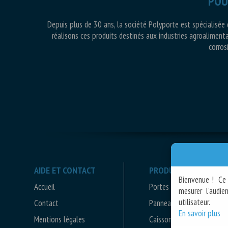
POU
Depuis plus de 30 ans, la société Polyporte
est spécialisée
réalisons ces produits destinés aux industries agroalimentair
corros
AIDE ET CONTACT
PRODUITS
Bienvenue !
Ce 
Accueil
Portes polyester
mesurer l'audi
utilisateur.
Contact
Panneaux polyester
En savoir plus
Mentions légales
Caissons polyester