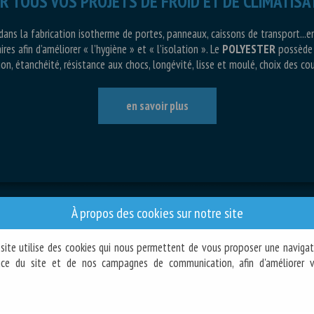
R TOUS VOS PROJETS DE FROID ET DE CLIMATISA
 dans la fabrication isotherme de portes, panneaux, caissons de transport...e
es afin d’améliorer « l’hygiène » et « l’isolation ».
Le
POLYESTER
possède d
ion, étanchéité, résistance aux chocs, longévité, lisse et moulé, choix des coul
en savoir plus
À propos des cookies sur notre site
SAVOIR-FAIRE
site utilise des cookies qui nous permettent de vous proposer une navigat
Fabrication polyester
ence du site et de nos campagnes de communication, afin d'améliorer v
Climatisation
Réfrigération