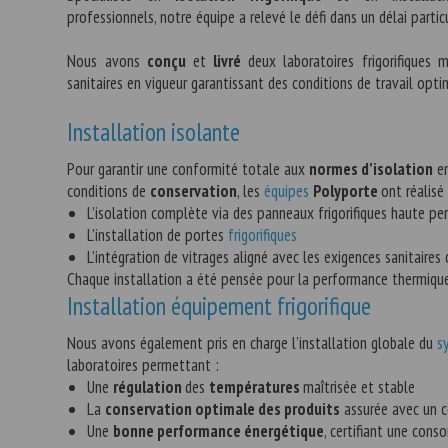
professionnels, notre équipe a relevé le défi dans un délai partic
Nous avons
conçu
et
livré
deux laboratoires frigorifique
sanitaires en vigueur garantissant des conditions de travail opti
Installation isolante
Pour garantir une conformité totale aux
normes d’isolation
en
conditions de
conservation
, les
équipes
Polyporte
ont réalisé
L’isolation complète via des panneaux frigorifiques haute p
L’installation de portes
frigorifiques
L’intégration de vitrages aligné avec les exigences sanitaire
Chaque installation a été pensée pour la performance thermique 
Installation équipement frigorifique
Nous avons également pris en charge l’installation globale du
s
laboratoires permettant :
Une
régulation
des
températures
maîtrisée et stable
La
conservation optimale des produits
assurée avec un c
Une
bonne performance énergétique
, certifiant une con