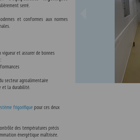
ulièrement serré.
s modernes et conformes aux normes
males.
 vigueur et assurer de bonnes
 :
erformances
s du secteur agroalimentaire
et la durabilité.
ystème frigorifique
pour ces deux
ontrôle des températures précis
sommation énergétique maîtrisée.