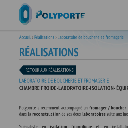
Accueil
›
Réalisations
›
Laboratoire de boucherie et fromagerie
RÉALISATIONS
RETOUR AUX RÉALISATIONS
LABORATOIRE DE BOUCHERIE ET FROMAGERIE
CHAMBRE FROIDE-LABORATOIRE-ISOLATION- ÉQUIP
Polyporte a récemment accompagné un
fromager / boucher-
dans la
reconstruction
de ses deux
laboratoires
suite aux in
Spécialiste en
isolation frigorifique
et en installa