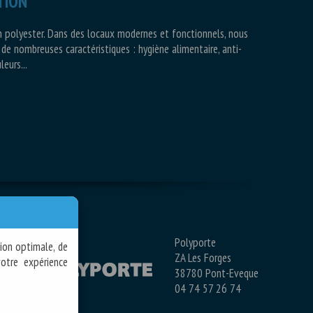
TION
n polyester.
Dans des locaux modernes et fonctionnels, nous
e nombreuses caractéristiques : hygiène alimentaire, anti-
eurs...
Polyporte
ion optimale, de
ZA Les Forges
otre expérience
38780 Pont-Eveque
04 74 57 26 74